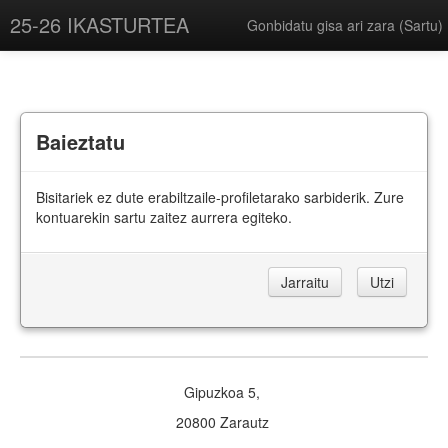
25-26 IKASTURTEA
Gonbidatu gisa ari zara (
Sartu
)
Baieztatu
Bisitariek ez dute erabiltzaile-profiletarako sarbiderik. Zure
kontuarekin sartu zaitez aurrera egiteko.
Gipuzkoa 5,
20800 Zarautz