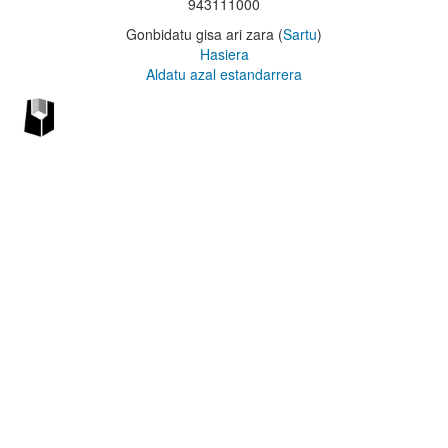
943111000
Gonbidatu gisa ari zara (
Sartu
)
Hasiera
Aldatu azal estandarrera