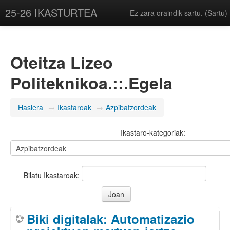
25-26 IKASTURTEA
Ez zara oraindik sartu. (
Sartu
)
Oteitza Lizeo
Politeknikoa.::.Egela
Hasiera
→
Ikastaroak
→
Azpibatzordeak
Ikastaro-kategoriak:
Bilatu Ikastaroak:
Biki digitalak: Automatizazio