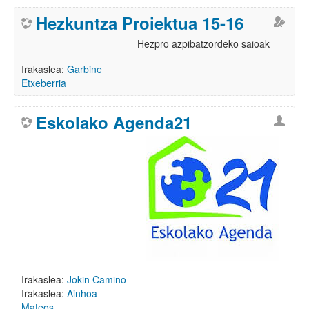
Hezkuntza Proiektua 15-16
Hezpro azpibatzordeko saioak
Irakaslea:
Garbine
Etxeberria
Eskolako Agenda21
Irakaslea:
Jokin Camino
Irakaslea:
Ainhoa
Mateos