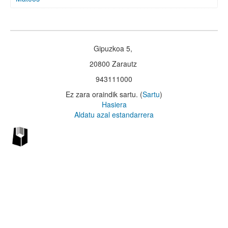
Gipuzkoa 5,
20800 Zarautz
943111000
Ez zara oraindik sartu. (
Sartu
)
Hasiera
Aldatu azal estandarrera