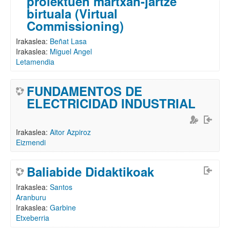
proiektuen martxan-jartze
birtuala (Virtual
Commissioning)
Irakaslea:
Beñat Lasa
Irakaslea:
Miguel Angel
Letamendia
FUNDAMENTOS DE
ELECTRICIDAD INDUSTRIAL
Irakaslea:
Aitor Azpiroz
Eizmendi
Baliabide Didaktikoak
Irakaslea:
Santos
Aranburu
Irakaslea:
Garbine
Etxeberria