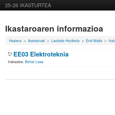
25-26 IKASTURTEA
Ikastaroaren informazioa
Hasiera
▶︎
Ikastaroak
▶︎
Lanbide Heziketa
▶︎
Erdi Maila
▶︎
Ins
EE03 Elektroteknia
Irakaslea:
Beñat Lasa