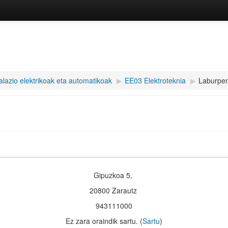
talazio elektrikoak eta automatikoak
▶︎
EE03 Elektroteknia
▶︎
Laburpe
Gipuzkoa 5,
20800 Zarautz
943111000
Ez zara oraindik sartu. (
Sartu
)