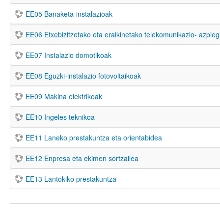
EE05 Banaketa-instalazioak
EE06 Etxebizitzetako eta eraikinetako telekomunikazio- azpie
EE07 Instalazio domotikoak
EE08 Eguzki-instalazio fotovoltaikoak
EE09 Makina elektrikoak
EE10 Ingeles teknikoa
EE11 Laneko prestakuntza eta orientabidea
EE12 Enpresa eta ekimen sortzailea
EE13 Lantokiko prestakuntza