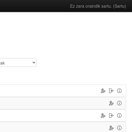
Ez zara oraindik sartu. (
Sartu
)