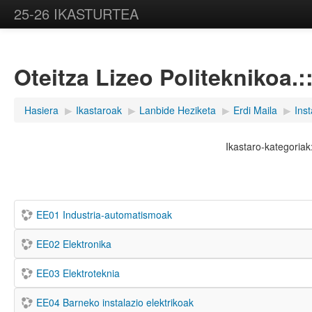
25-26 IKASTURTEA
Oteitza Lizeo Politeknikoa.:
Hasiera
▶︎
Ikastaroak
▶︎
Lanbide Heziketa
▶︎
Erdi Maila
▶︎
Ins
Ikastaro-kategoriak
EE01 Industria-automatismoak
EE02 Elektronika
EE03 Elektroteknia
EE04 Barneko instalazio elektrikoak