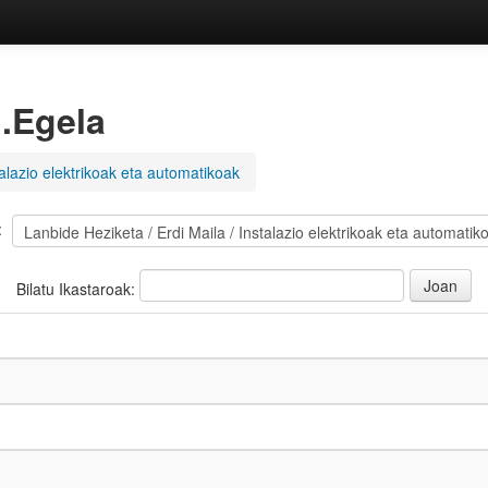
:.Egela
talazio elektrikoak eta automatikoak
:
Bilatu Ikastaroak: