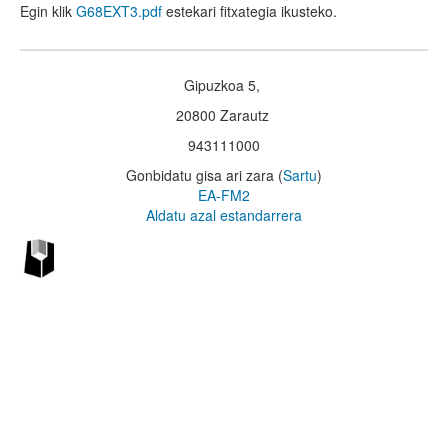
Egin klik
G68EXT3.pdf
estekari fitxategia ikusteko.
Gipuzkoa 5,
20800 Zarautz
943111000
Gonbidatu gisa ari zara (
Sartu
)
EA-FM2
Aldatu azal estandarrera