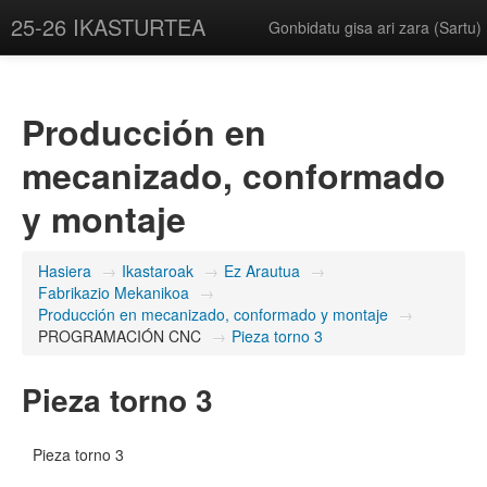
25-26 IKASTURTEA
Gonbidatu gisa ari zara (
Sartu
)
Producción en
mecanizado, conformado
y montaje
Hasiera
→
Ikastaroak
→
Ez Arautua
→
Fabrikazio Mekanikoa
→
Producción en mecanizado, conformado y montaje
→
PROGRAMACIÓN CNC
→
Pieza torno 3
Pieza torno 3
Pieza torno 3